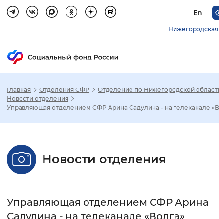
En
Нижегородская 
Главная
Отделения СФР
Отделение по Нижегородской област
Зак
Новости отделения
Управляющая отделением СФР Арина Садулина - на телеканале «В
Настройка режима отображения
Размер шрифта
Новости отделения
Стандартный
Увеличенный
Крупны
Шрифт
Управляющая отделением СФР Арина
Без засечек
С засечками
Садулина - на телеканале «Волга»