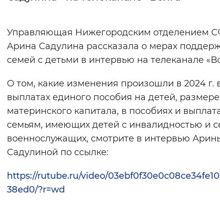
Интервал между буквами
Управляющая Нижегородским отделением 
Нормальный
Увеличенный
Большо
Арина Садулина рассказала о мерах поддер
семей с детьми в интервью на телеканале «Во
Цвет сайта
О том, какие изменения произошли в 2024 г. 
Монохромный
Инверсивный монохромны
выплатах единого пособия на детей, размере
Синий фон
материнского капитала, в пособиях и выплат
семьям, имеющих детей с инвалидностью и 
Изображения
военнослужащих, смотрите в интервью Арин
Включены
Выключены
Садулиной по ссылке:
https://rutube.ru/video/03ebf0f30e0c08ce34fe1
Звуковой ассистент
38ed0/?r=wd
Воспроизвести
Остановить
Повтори