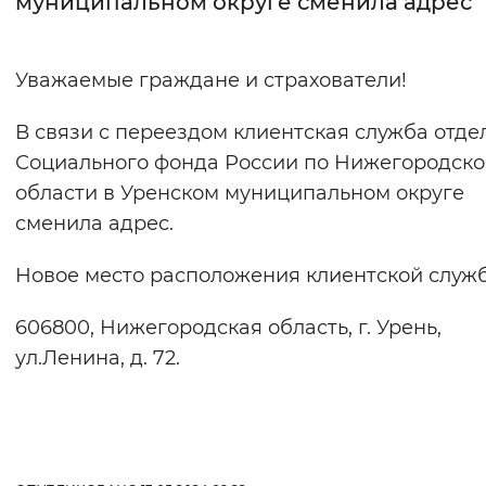
муниципальном округе сменила адрес
Интервал между буквами
Уважаемые граждане и страхователи!
Нормальный
Увеличенный
Большо
В связи с переездом клиентская служба отде
Цвет сайта
Социального фонда России по Нижегородск
Монохромный
Инверсивный монохромны
области в Уренском муниципальном округе
сменила адрес.
Синий фон
Новое место расположения клиентской служ
Изображения
606800, Нижегородская область, г. Урень,
Включены
Выключены
ул.Ленина, д. 72.
Звуковой ассистент
Воспроизвести
Остановить
Повтори