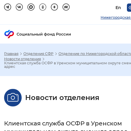
En
Нижегородская 
Главная
Отделения СФР
Отделение по Нижегородской област
Зак
Новости отделения
Клиентская служба ОСФР в Уренском муниципальном округе сме
адрес
Настройка режима отображения
Размер шрифта
Новости отделения
Стандартный
Увеличенный
Крупны
Шрифт
Клиентская служба ОСФР в Уренском
Без засечек
С засечками