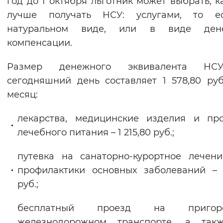
год до 1 октября льготник может выбрать, к
Вернуть стандартные настройки
лучше получать НСУ: услугами, то е
натуральном виде, или в виде ден
компенсации.
Размер денежного эквивалента Н
сегодняшний день составляет 1 578,80 ру
месяц:
лекарства, медицинские изделия и пр
лечебного питания – 1 215,80 руб.;
путевка на санаторно-курортное лечен
профилактики основных заболеваний – 
руб.;
бесплатный проезд на пригоро
железнодорожном транспорте, а так