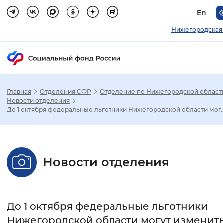
En
Нижегородская 
Главная
Отделения СФР
Отделение по Нижегородской област
Зак
Новости отделения
До 1 октября федеральные льготники Нижегородской области мог..
Настройка режима отображения
Размер шрифта
Новости отделения
Стандартный
Увеличенный
Крупны
Шрифт
До 1 октября федеральные льготники
Без засечек
С засечками
Нижегородской области могут изменит