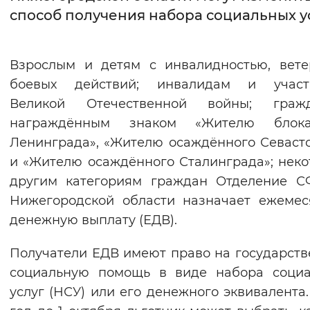
способ получения набора социальных у
Интервал между буквами
Нормальный
Увеличенный
Большо
Взрослым и детям с инвалидностью, вет
боевых действий; инвалидам и участ
Цвет сайта
Великой Отечественной войны; гражд
Монохромный
Инверсивный монохромны
награждённым знаком «Жителю блока
Ленинграда», «Жителю осаждённого Севаст
Синий фон
и «Жителю осаждённого Сталинграда»; нек
другим категориям граждан Отделение С
Изображения
Нижегородской области назначает ежеме
Включены
Выключены
денежную выплату (ЕДВ).
Звуковой ассистент
Получатели ЕДВ имеют право на государст
социальную помощь в виде набора социа
Воспроизвести
Остановить
Повтори
услуг (НСУ) или его денежного эквивалента.