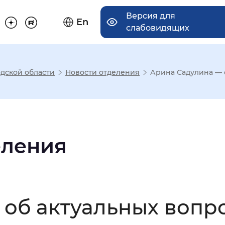
Версия для
En
слабовидящих
дской области
Новости отделения
Арина Садулина — 
има отображения
Увеличенный
Крупный
еления
асечками
 об актуальных вопр
мальный
Увеличенный
Большо