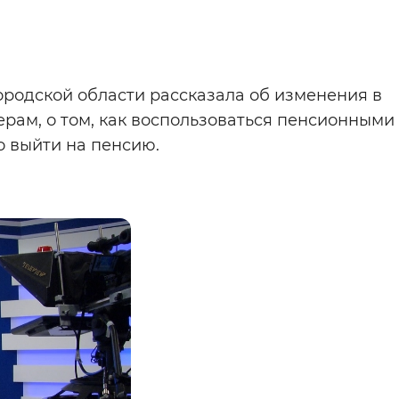
Инверсивный монохромный
Синий
одской области рассказала об изменения в
ам, о том, как воспользоваться пенсионными
Выключены
о выйти на пенсию.
ести
Остановить
Повторить