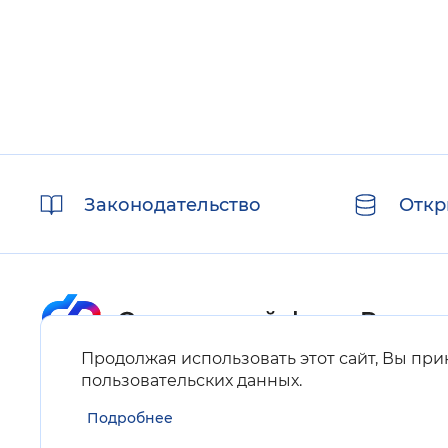
Полезные
Законодательство
Откр
ссылки
Продолжая использовать этот сайт, Вы пр
Карта сайта
пользовательских данных
.
Подробнее
Нашли ошибку на сайте?
Выделите фрагмент текста и нажмите Ctrl+ENTER.