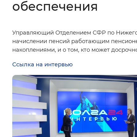
обеспечения
Цвет сайта
:
Монохромный
Управляющий Отделением СФР по Нижегор
начислении пенсий работающим пенсионер
Изображения
:
Включены
накоплениями, и о том, кто может досрочн
Ссылка на интервью
Звуковой ассистент
:
Воспроизв
Вернуть стандартные настройки