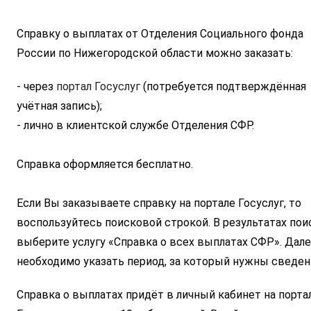
Интервал между буквами
Справку о выплатах от Отделения Социального фонда 
России по Нижегородской области можно заказать:
Нормальный
Увеличенный
Большо
- через 
портал Госуслуг
 (потребуется подтверждённая 
Цвет сайта
учётная запись);
Монохромный
Инверсивный монохромны
- лично в клиентской службе Отделения СФР.
Синий фон
Справка оформляется бесплатно.
Изображения
Если Вы заказываете справку на портале Госуслуг, то 
Включены
Выключены
воспользуйтесь поисковой строкой. В результатах поис
выберите услугу «Справка о всех выплатах СФР». Дале
Звуковой ассистент
необходимо указать период, за который нужны сведен
Воспроизвести
Остановить
Повтори
Справка о выплатах придёт в личный кабинет на портал