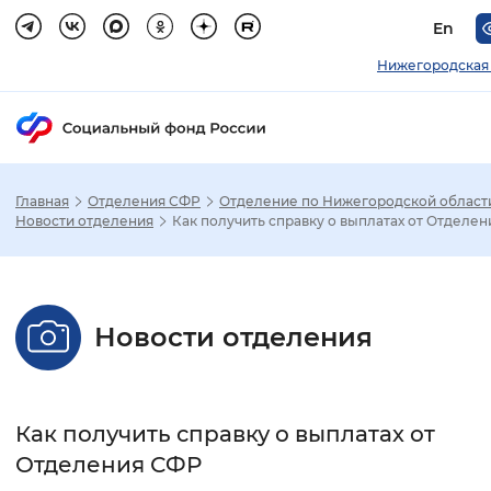
En
Нижегородская 
Главная
Отделения СФР
Отделение по Нижегородской област
Зак
Новости отделения
Как получить справку о выплатах от Отделе
Настройка режима отображения
Новости отделения
Размер шрифта
Стандартный
Увеличенный
Крупны
Как получить справку о выплатах от
Шрифт
Отделения СФР
Без засечек
С засечками