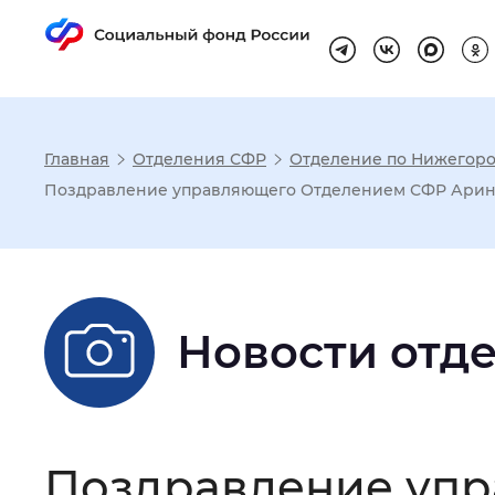
Главная
Отделения СФР
Отделение по Нижегоро
Настройка реж
Поздравление управляющего Отделением СФР Арины
Размер шрифта
:
Стандартный
Новости отд
Шрифт
:
Без засечек
С з
Интервал между буквами
:
Нор
Поздравление уп