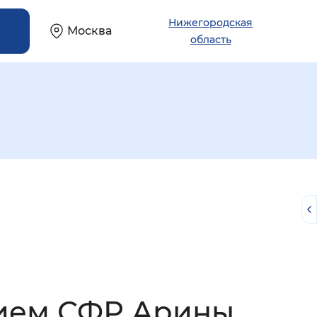
Нижегородская
Москва
область
й
ием СФР Арины