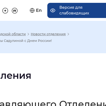
Версия для
En
слабовидящих
дской области
Новости отделения
има отображения
 Садулиной с Днем России!
Увеличенный
Крупный
еления
асечками
мальный
Увеличенный
Большо
равляющего Отделен