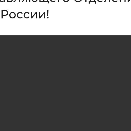
 России!
Инверсивный монохромный
Синий
Выключены
ести
Остановить
Повторить