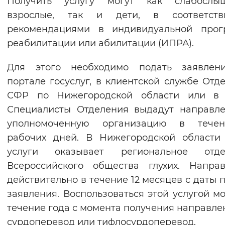
Получить услугу могут как слабослы
Вернуть стандартные настройки
взрослые, так и дети, в соответст
рекомендациями в индивидуальной прог
реабилитации или абилитации (ИПРА).
Для этого необходимо подать заявлен
портале госуслуг, в клиентской службе Отд
СФР по Нижегородской области или в
Специалисты Отделения выдадут направл
уполномоченную организацию в тече
рабочих дней. В Нижегородской области
услуги оказывает региональное отде
Всероссийского общества глухих. Напра
действительно в течение 12 месяцев с даты 
заявления. Воспользоваться этой услугой м
течение года с момента получения направле
сурдоперевод или тифлосурдоперевод.