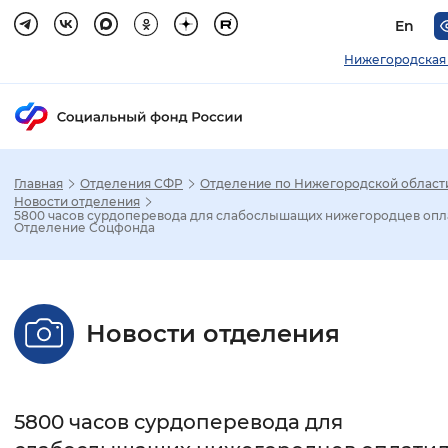
En
Нижегородская 
Главная
Отделения СФР
Отделение по Нижегородской област
Зак
Новости отделения
5800 часов сурдоперевода для слабослышащих нижегородцев опл
Отделение Соцфонда
Настройка режима отображения
Размер шрифта
Новости отделения
Стандартный
Увеличенный
Крупны
Шрифт
5800 часов сурдоперевода для
Без засечек
С засечками