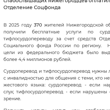
слабослышащих нижегородцев оплати
Отделение Соцфонда
Интервал между буквами
Нормальный
Увеличенный
Большо
В 2025 году
370
жителей Нижегородской о
получили бесплатные услуги по сур
Цвет сайта
тифлосурдопереводу за счет средств Отд
Монохромный
Инверсивный монохромны
Социального фонда России по региону. 
Синий фон
цели из федерального бюджета было выд
более 4,4 миллионов рублей.
Изображения
Сурдоперевод и тифлосурдоперевод нужны
Включены
Выключены
с инвалидностью для общения с теми, кто не
жестового языка: сурдоперевод - если н
Звуковой ассистент
слух; тифлосурдоперевод - если нарушены 
Воспроизвести
Остановить
Повтори
зрение.