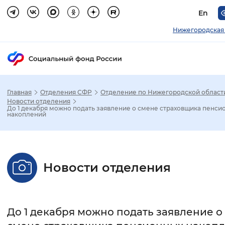
En
Нижегородская 
Главная
Отделения СФР
Отделение по Нижегородской област
Зак
Новости отделения
До 1 декабря можно подать заявление о смене страховщика пенси
накоплений
Настройка режима отображения
Размер шрифта
Новости отделения
Стандартный
Увеличенный
Крупны
Шрифт
До 1 декабря можно подать заявление о
Без засечек
С засечками