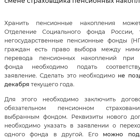
смене страховщика пенсионных накоп
Интервал между буквами
Хранить пенсионные накопления може
Нормальный
Увеличенный
Большо
Отделение Социального фонда России, 
негосударственные пенсионные фонды (Н
Цвет сайта
граждан есть право выбора между ними
Монохромный
Инверсивный монохромны
перевода пенсионных накоплений при 
Синий фон
фонда необходимо подать соответств
заявление. Сделать это необходимо
не поз
Изображения
декабря
текущего года.
Включены
Выключены
Для этого необходимо заключить догов
обязательном пенсионном страхова
Звуковой ассистент
выбранным фондом. Реквизиты нового до
Воспроизвести
Остановить
Повтори
необходимо указать в заявлении о перех
одного фонда в другой. Его
можно пода