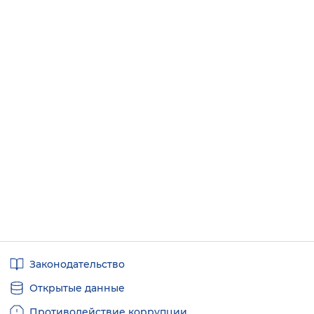
Полезные
Законодательство
ссылки
Открытые данные
Противодействие коррупции