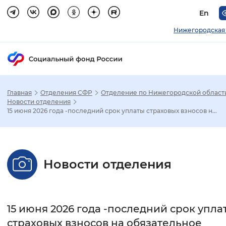
En
Нижегородская 
Главная
Отделения СФР
Отделение по Нижегородской област
Зак
Новости отделения
15 июня 2026 года -последний срок уплаты страховых взносов н...
Настройка режима отображения
Размер шрифта
Новости отделения
Стандартный
Увеличенный
Крупны
Шрифт
15 июня 2026 года -последний срок упла
Без засечек
С засечками
страховых взносов на обязательное