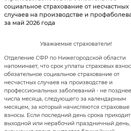
социальное страхование от несчастных
Интервал между буквами
случаев на производстве и профаболев
за май 2026 года
Нормальный
Увеличенный
Большо
Цвет сайта
Уважаемые страхователи!
Монохромный
Инверсивный монохромны
Отделение СФР по Нижегородской области
Синий фон
напоминает, что срок уплаты страховых взнос
обязательное социальное страхование от
Изображения
несчастных случаев на производстве и
Включены
Выключены
профессиональных заболеваний - не позднее 
числа месяца, следующего за календарным
Звуковой ассистент
месяцем, за который начисляются страховые
взносы. Если последний день срока приходит
Воспроизвести
Остановить
Повтори
выходной или нерабочий праздничный день,