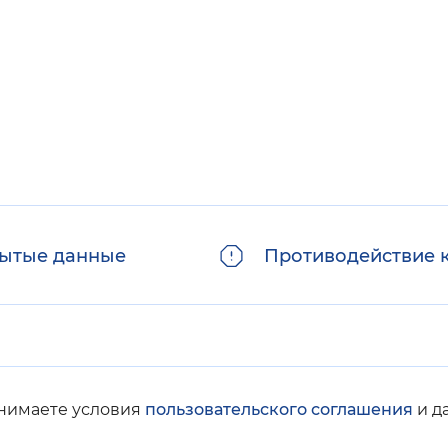
Инверсивный монохромный
Синий
Выключены
ести
Остановить
Повторить
ытые данные
Противодействие 
инимаете условия
пользовательского соглашения
и д