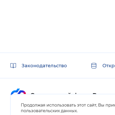
Цвет сайта
:
Монохромный
Изображения
:
Включены
Звуковой ассистент
:
Воспроизв
Полезные
Законодательство
Откр
ссылки
Вернуть стандартные настройки
Продолжая использовать этот сайт, Вы пр
Карта сайта
пользовательских данных
.