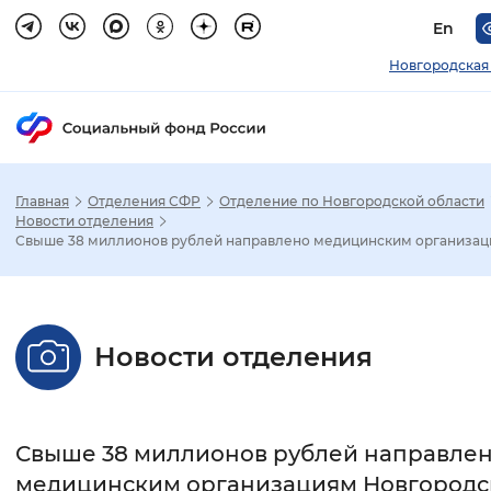
En
Новгородская
Главная
Отделения СФР
Отделение по Новгородской области
Зак
Новости отделения
Свыше 38 миллионов рублей направлено медицинским организаци
Настройка режима отображения
Размер шрифта
Новости отделения
Стандартный
Увеличенный
Крупны
Шрифт
Свыше 38 миллионов рублей направле
Без засечек
С засечками
медицинским организациям Новгородс