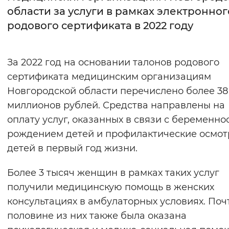
области за услуги в рамках электронног
Интервал между буквами
родового сертификата в 2022 году
Нормальный
Увеличенный
Большо
За 2022 год на основании талонов родового
Цвет сайта
сертификата медицинским организациям
Монохромный
Инверсивный монохромны
Новгородской области перечислено более 38
миллионов рублей. Средства направлены на
Синий фон
оплату услуг, оказанных в связи с беременно
рождением детей и профилактические осмо
Изображения
детей в первый год жизни.
Включены
Выключены
Более 3 тысяч женщин в рамках таких услуг
Звуковой ассистент
получили медицинскую помощь в женских
консультациях в амбулаторных условиях. Поч
Воспроизвести
Остановить
Повтори
половине из них также была оказана