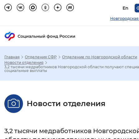
En
Новгородская
Главная
Отделения СФР
Отделение по Новгородской области
Зак
Новости отделения
3,2 тысячи медработников Новгородской области получают специ
социальные выплаты
Настройка режима отображения
Размер шрифта
Новости отделения
Стандартный
Увеличенный
Крупны
Шрифт
3,2 тысячи медработников Новгородско
Без засечек
С засечками