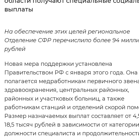
области получают специальные социал
выплаты
Интервал между буквами
Нормальный
Увеличенный
Большо
На обеспечение этих целей региональное
Отделение СФР перечислило более 94 милл
Цвет сайта
рублей
Монохромный
Инверсивный монохромны
Новая мера поддержки установлена
Синий фон
Правительством РФ с января этого года. Она
полагается медработникам первичного звен
Изображения
здравоохранения, центральных районных,
Включены
Выключены
районных и участковых больниц, а также
работникам станций и отделений скорой пом
Звуковой ассистент
Размер назначаемых выплат составляет от 4,
Воспроизвести
Остановить
Повтори
18,5 тысяч рублей в зависимости от категории
должности специалиста и продолжительност