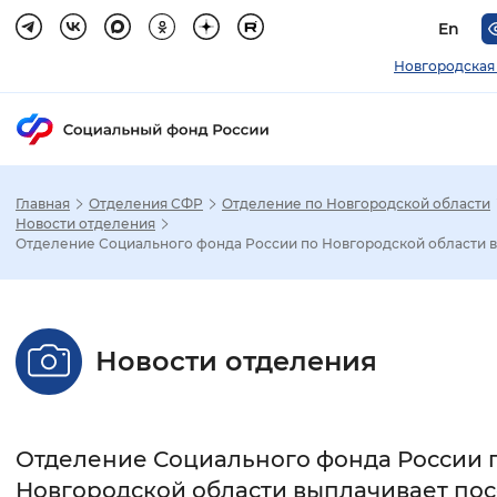
En
Новгородская
Главная
Отделения СФР
Отделение по Новгородской области
Зак
Новости отделения
Отделение Социального фонда России по Новгородской области в.
Настройка режима отображения
Размер шрифта
Новости отделения
Стандартный
Увеличенный
Крупны
Шрифт
Отделение Социального фонда России 
Без засечек
С засечками
Новгородской области выплачивает по