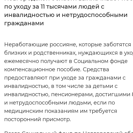
по уходу за 11 тысячами людей с
Интервал между буквами
инвалидностью и нетрудоспособными
гражданами
Нормальный
Увеличенный
Большо
Цвет сайта
Неработающие россияне, которые заботятся 
Монохромный
Инверсивный монохромны
близких и родственниках, нуждающихся в ухо
ежемесячно получают в Социальном фонде
Синий фон
компенсационное пособие. Средства
предоставляют при уходе за гражданами с
Изображения
инвалидностью, в том числе за детьми с
Включены
Выключены
инвалидностью, пенсионерами, достигшими 8
и нетрудоспособными людьми, если по
Звуковой ассистент
медицинским показаниям им требуется
Воспроизвести
Остановить
Повтори
посторонний присмотр.