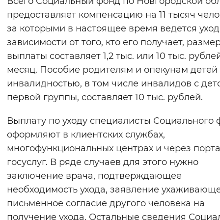
Всего Социальный фонд по Новгородской об
Вернуть стандартные настройки
предоставляет компенсацию на 11 тысяч чело
за которыми в настоящее время ведется уход
зависимости от того, кто его получает, разме
выплаты составляет 1,2 тыс. или 10 тыс. рубле
месяц. Пособие родителям и опекунам детей 
инвалидностью, в том числе инвалидов с дет
первой группы, составляет 10 тыс. рублей.
Выплату по уходу специалисты Социального 
оформляют в клиентских службах,
многофункциональных центрах и через порт
госуслуг. В ряде случаев для этого нужно
заключение врача, подтверждающее
необходимость ухода, заявление ухаживающе
письменное согласие другого человека на
получение ухода. Остальные сведения Соци