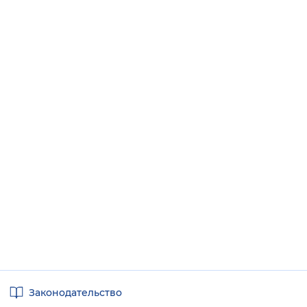
Полезные
Законодательство
ссылки