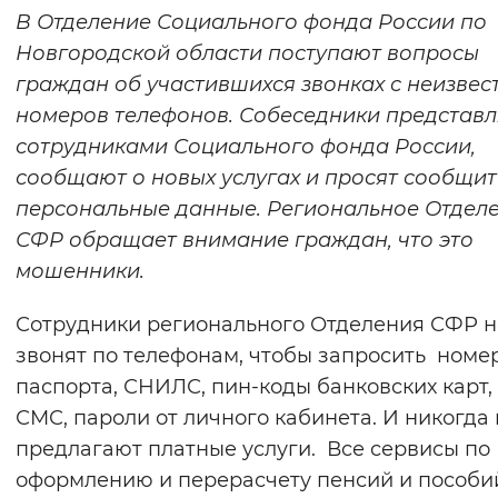
В Отделение Социального фонда России по
Интервал между буквами
Новгородской области поступают вопросы
граждан об участившихся звонках с неизвес
Нормальный
Увеличенный
Большо
номеров телефонов. Собеседники представ
сотрудниками Социального фонда России,
Цвет сайта
сообщают о новых услугах и просят сообщи
Монохромный
Инверсивный монохромны
персональные данные. Региональное Отдел
Синий фон
СФР обращает внимание граждан, что это
мошенники.
Изображения
Сотрудники регионального Отделения СФР н
Включены
Выключены
звонят по телефонам, чтобы запросить номе
паспорта, СНИЛС, пин-коды банковских карт,
Звуковой ассистент
СМС, пароли от личного кабинета. И никогда 
Воспроизвести
Остановить
Повтори
предлагают платные услуги. Все сервисы по
оформлению и перерасчету пенсий и пособи