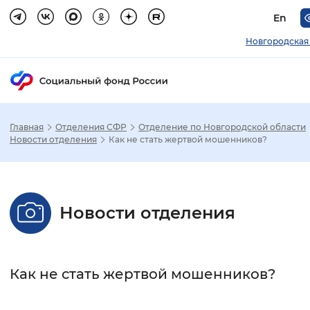
En
Новгородская
Главная
Отделения СФР
Отделение по Новгородской области
Зак
Новости отделения
Как не стать жертвой мошенников?
Настройка режима отображения
Новости отделения
Размер шрифта
Стандартный
Увеличенный
Крупны
Как не стать жертвой мошенников?
Шрифт
Без засечек
С засечками