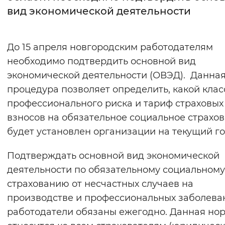
вид экономической деятельности
Интервал между буквами
Нормальный
Увеличенный
Большо
До 15 апреля новгородским работодателям
необходимо подтвердить основной вид
Цвет сайта
экономической деятельности (ОВЭД).
Данна
Монохромный
Инверсивный монохромны
процедура позволяет определить, какой клас
профессионального риска и тариф страховых
Синий фон
взносов на обязательное социальное страхо
будет установлен организации на текущий го
Изображения
Включены
Выключены
Подтверждать основной вид экономической
деятельности по обязательному социальному
Звуковой ассистент
страхованию от несчастных случаев на
производстве и профессиональных заболева
Воспроизвести
Остановить
Повтори
работодатели обязаны ежегодно. Данная но