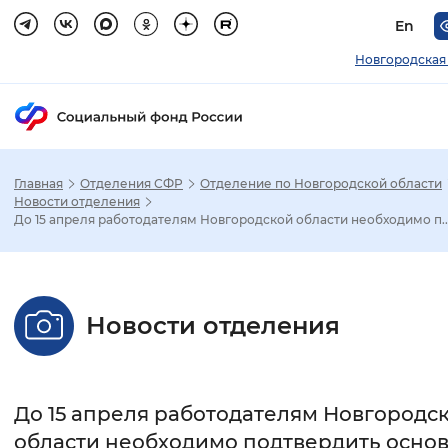
En
Новгородская
Главная
Отделения СФР
Отделение по Новгородской области
Зак
Новости отделения
До 15 апреля работодателям Новгородской области необходимо п..
Настройка режима отображения
Размер шрифта
Новости отделения
Стандартный
Увеличенный
Крупны
Шрифт
До 15 апреля работодателям Новгородс
Без засечек
С засечками
области необходимо подтвердить осно