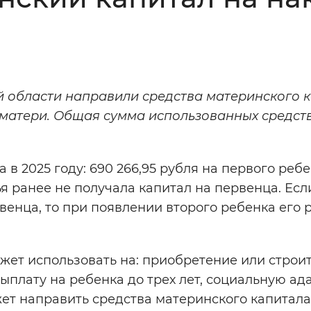
Инверсивный монохромный
Синий
Выключены
ой области направили средства материнского 
матери.
Общая сумма использованных средст
ести
Остановить
Повторить
в 2025 году: 690 266,95 рубля на первого ребе
ья ранее не получала капитал на первенца. Есл
венца, то при появлении второго ребенка его 
жет использовать на: приобретение или строи
ыплату на ребенка до трех лет, социальную а
ет направить средства материнского капитала