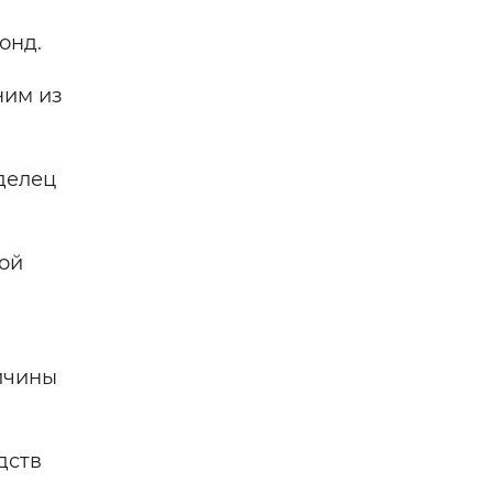
онд.
ним из
делец
ой
личины
дств