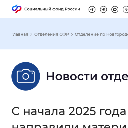
Главная
Отделения СФР
Отделение по Новгород
Настройка реж
Размер шрифта
:
Стандартный
Новости отд
Шрифт
:
Без засечек
С з
С начала 2025 год
Интервал между буквами
:
Нор
направили матери