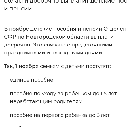
области досрочно выплатит детские по
и пенсии
Интервал между буквами
Нормальный
Увеличенный
Большо
В ноябре
детские пособия и пенсии
Отделен
СФР по Новгородской области выплатит
Цвет сайта
досрочно. Это связано с предстоящими
Монохромный
Инверсивный монохромны
праздничными и выходными днями.
Синий фон
Так,
1 ноября
семьям с детьми поступят:
Изображения
единое пособие,
Включены
Выключены
пособие по уходу за ребенком до 1,5 лет
неработающим родителям,
Звуковой ассистент
Воспроизвести
Остановить
Повтори
пособие на первого ребенка до 3 лет.