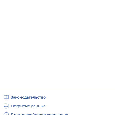
Полезные
Законодательство
ссылки
Открытые данные
Противодействие коррупции