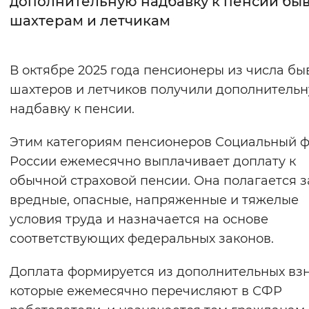
дополнительную надбавку к пенсии б
шахтерам и летчикам
Интервал между буквами
Нормальный
Увеличенный
Большо
В октябре 2025 года пенсионеры из числа б
шахтеров и летчиков получили дополнитель
Цвет сайта
надбавку к пенсии.
Монохромный
Инверсивный монохромны
Этим категориям пенсионеров Социальный 
Синий фон
России ежемесячно выплачивает доплату к
обычной страховой пенсии. Она полагается з
Изображения
вредные, опасные, напряженные и тяжелые
Включены
Выключены
условия труда и назначается на основе
соответствующих федеральных законов.
Звуковой ассистент
Доплата формируется из дополнительных взн
Воспроизвести
Остановить
Повтори
которые ежемесячно перечисляют в СФР