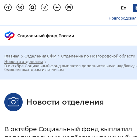
En
Новгородская
Главная
Отделения СФР
Отделение по Новгородской области
Зак
Новости отделения
В октябре Социальный фонд выплатил дополнительную надбавку 
бывшим шахтерам и летчикам
Настройка режима отображения
Размер шрифта
Новости отделения
Стандартный
Увеличенный
Крупны
Шрифт
В октябре Социальный фонд выплатил
Без засечек
С засечками