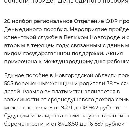
области пройдет День единого пособия
Интервал между буквами
20 ноября
региональное Отделение СФР пр
Нормальный
Увеличенный
Большо
День единого пособия. Мероприятие пройде
клиентской службе в Великом Новгороде и 
Цвет сайта
вторым в текущем году, связанным с данным
Монохромный
Инверсивный монохромны
видом государственной поддержки. Акция
Синий фон
приурочена к Международному дню ребенка
Единое пособие в Новгородской области по
Изображения
505 беременных женщин и родители 38 тыся
Включены
Выключены
детей. Размер выплаты устанавливается в
зависимости от среднедушевого дохода семь
Звуковой ассистент
может составлять от 9471 до 18 942 рублей —
Воспроизвести
Остановить
Повтори
будущим мамам, вставшим на учет в ранние 
беременности, и от 8428,50 до 16 857 рублей 