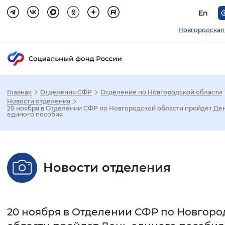
En
Новгородская
Главная
Отделения СФР
Отделение по Новгородской области
Зак
Новости отделения
20 ноября в Отделении СФР по Новгородской области пройдет Де
единого пособия
Настройка режима отображения
Размер шрифта
Новости отделения
Стандартный
Увеличенный
Крупны
Шрифт
20 ноября в Отделении СФР по Новгоро
Без засечек
С засечками