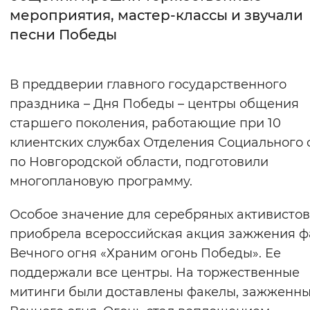
мероприятия, мастер-классы и звучали
Интервал между буквами
песни Победы
Нормальный
Увеличенный
Большо
В преддверии главного государственного
Цвет сайта
праздника – Дня Победы – центры общения
Монохромный
Инверсивный монохромны
старшего поколения, работающие при 10
клиентских службах Отделения Социального
Синий фон
по Новгородской области, подготовили
многоплановую программу.
Изображения
Включены
Выключены
Особое значение для серебряных активистов
приобрела всероссийская акция зажжения ф
Звуковой ассистент
Вечного огня «Храним огонь Победы». Ее
поддержали все центры. На торжественные
Воспроизвести
Остановить
Повтори
митинги были доставлены факелы, зажженны