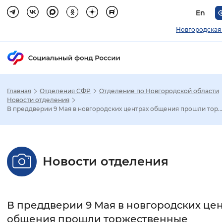
En
Новгородская
Главная
Отделения СФР
Отделение по Новгородской области
Зак
Новости отделения
В преддверии 9 Мая в новгородских центрах общения прошли тор..
Настройка режима отображения
Размер шрифта
Новости отделения
Стандартный
Увеличенный
Крупны
Шрифт
В преддверии 9 Мая в новгородских це
Без засечек
С засечками
общения прошли торжественные