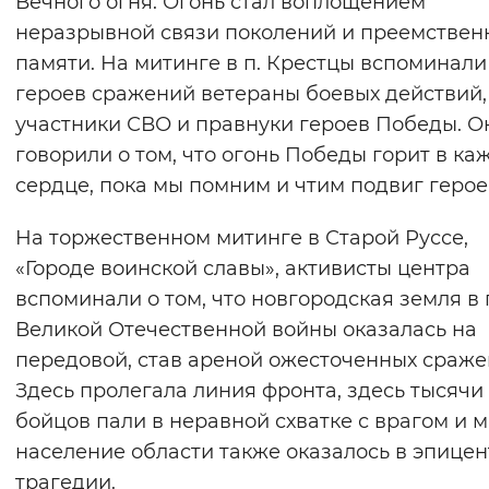
Вечного огня. Огонь стал воплощением
Вернуть стандартные настройки
неразрывной связи поколений и преемствен
памяти. На митинге в п. Крестцы вспоминали
героев сражений ветераны боевых действий,
участники СВО и правнуки героев Победы. О
говорили о том, что огонь Победы горит в ка
сердце, пока мы помним и чтим подвиг герое
На торжественном митинге в Старой Руссе,
«Городе воинской славы», активисты центра
вспоминали о том, что новгородская земля в
Великой Отечественной войны оказалась на
передовой, став ареной ожесточенных сраже
Здесь пролегала линия фронта, здесь тысячи
бойцов пали в неравной схватке с врагом и 
население области также оказалось в эпицен
трагедии.