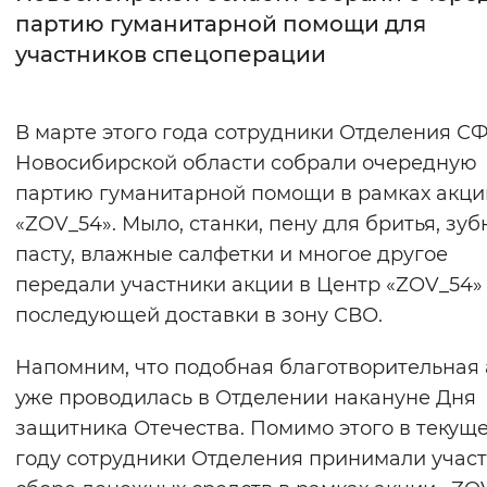
партию гуманитарной помощи для
Интервал между буквами
участников спецоперации
Нормальный
Увеличенный
Большо
В марте этого года сотрудники Отделения С
Цвет сайта
Новосибирской области собрали очередную
Монохромный
Инверсивный монохромны
партию гуманитарной помощи в рамках акци
«ZOV_54». Мыло, станки, пену для бритья, зу
Синий фон
пасту, влажные салфетки и многое другое
передали участники акции в Центр «ZOV_54»
Изображения
последующей доставки в зону СВО.
Включены
Выключены
Напомним, что подобная благотворительная
Звуковой ассистент
уже проводилась в Отделении накануне Дня
защитника Отечества. Помимо этого в текущ
Воспроизвести
Остановить
Повтори
году сотрудники Отделения принимали участ