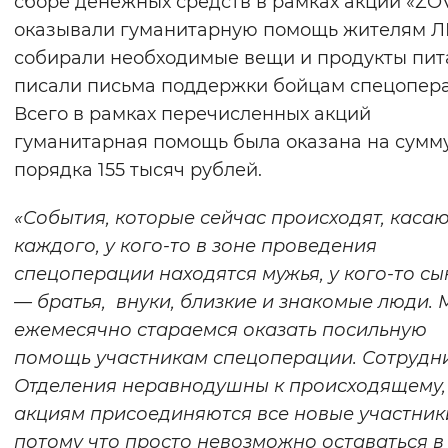
сборе денежных средств в рамках акции «ZOV
Вернуть стандартные настройки
оказывали гуманитарную помощь жителям Л
собирали необходимые вещи и продукты пит
писали письма поддержки бойцам спецопер
Всего в рамках перечисленных акций
гуманитарная помощь была оказана на сумм
порядка 155 тысяч рублей.
«События, которые сейчас происходят, каса
каждого, у кого-то в зоне проведения
спецоперации находятся мужья, у кого-то сы
— братья, внуки, близкие и знакомые люди.
ежемесячно стараемся оказать посильную
помощь участникам спецоперации. Сотрудн
Отделения неравнодушны к происходящему,
акциям присоединяются все новые участник
потому что просто невозможно оставаться в