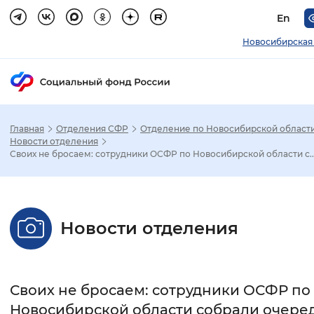
En
Новосибирская
Главная
Отделения СФР
Отделение по Новосибирской област
Зак
Новости отделения
Своих не бросаем: сотрудники ОСФР по Новосибирской области с..
Настройка режима отображения
Размер шрифта
Новости отделения
Стандартный
Увеличенный
Крупны
Шрифт
Своих не бросаем: сотрудники ОСФР по
Без засечек
С засечками
Новосибирской области собрали очере