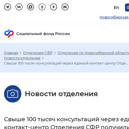
En
Новосибирская
Главная
Отделения СФР
Отделение по Новосибирской област
Зак
Новости отделения
Свыше 100 тысяч консультаций через единый контакт-центр Отде...
Настройка режима отображения
Размер шрифта
Новости отделения
Стандартный
Увеличенный
Крупны
Шрифт
Свыше 100 тысяч консультаций через е
Без засечек
С засечками
контакт-центр Отделения СФР получили