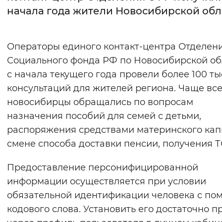
начала года жители Новосибирской обл
Интервал между буквами
Нормальный
Увеличенный
Большо
Операторы единого контакт-центра Отделен
Социального фонда РФ по Новосибирской об
Цвет сайта
с начала текущего года провели более 100 ты
Монохромный
Инверсивный монохромны
консультаций для жителей региона. Чаще вс
новосибирцы обращались по вопросам
Синий фон
назначения пособий для семей с детьми,
распоряжения средствами материнского кап
Изображения
смене способа доставки пенсии, получения Т
Включены
Выключены
Предоставление персонифицированной
Звуковой ассистент
информации осуществляется при условии
обязательной идентификации человека с п
Воспроизвести
Остановить
Повтори
кодового слова. Установить его достаточно п