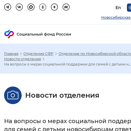
En
Новосибирская
Главная
Отделения СФР
Отделение по Новосибирской област
Зак
Новости отделения
На вопросы о мерах социальной поддержки для семей с детьми н..
Настройка режима отображения
Размер шрифта
Новости отделения
Стандартный
Увеличенный
Крупны
Шрифт
На вопросы о мерах социальной подде
Без засечек
С засечками
для семей с детьми новосибирцам ответ