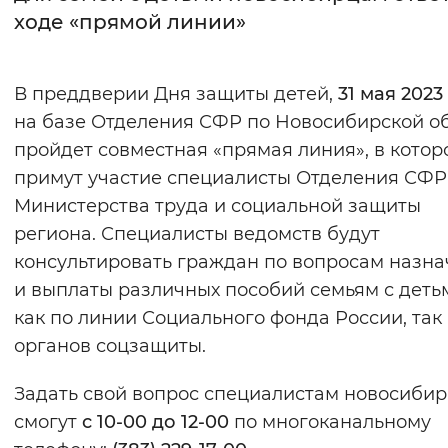
ходе «прямой линии»
Интервал между буквами
Нормальный
Увеличенный
Большо
В преддверии Дня защиты детей,
31 мая 2023
на базе Отделения СФР по Новосибирской о
Цвет сайта
пройдет совместная «прямая линия», в котор
Монохромный
Инверсивный монохромны
примут участие специалисты Отделения СФР
Министерства труда и социальной защиты
Синий фон
региона. Специалисты ведомств будут
консультировать граждан по вопросам назн
Изображения
и выплаты различных пособий семьям с деть
Включены
Выключены
как по линии Социального фонда России, так
органов соцзащиты.
Звуковой ассистент
Задать свой вопрос специалистам новосиби
Воспроизвести
Остановить
Повтори
смогут
с 10-00 до 12-00
по многоканальному