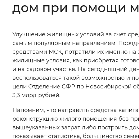
дом при помощи м
Цвет сайта
:
Монохромный
Улучшение жилищных условий за счет сред
Изображения
:
Включены
самым популярным направлением. Порядк
средствами МСК, потратили их именно на 
Звуковой ассистент
:
Воспроизв
жилищные условия, как приобретая готовое
и на садовом участке. На сегодняшний де
воспользоваться такой возможностью и по
цели Отделение СФР по Новосибирской о
3,3 млрд рублей.
Вернуть стандартные настройки
Напомним, что направить средства капит
реконструкцию жилого помещения без пр
вышеуказанных затрат либо построить до
показывает статистика, большинство сем