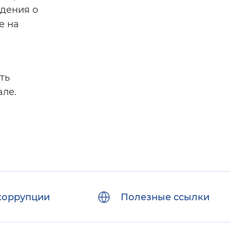
едения о
е на
ть
але.
коррупции
Полезные ссылки