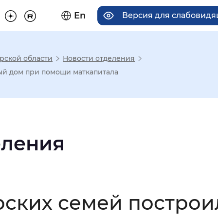
En
Версия для слабовид
рской области
Новости отделения
има отображения
ый дом при помощи маткапитала
Увеличенный
Крупный
еления
асечками
мальный
Увеличенный
Большо
рских семей постро