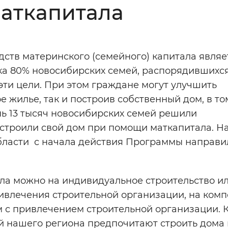
аткапитала
Инверсивный монохромный
Синий
ств материнского (семейного) капитала являе
Выключены
а 80% новосибирских семей, распорядившихс
эти цели. При этом граждане могут улучшить
ести
Остановить
Повторить
 жилье, так и построив собственный дом, в то
нь 13 тысяч новосибирских семей решили
строили свой дом при помощи маткапитала. На
бласти с начала действия Программы направи
ала можно на индивидуальное строительство и
ивлечения строительной организации, на ком
м с привлечением строительной организации. 
ей нашего региона предпочитают строить дома