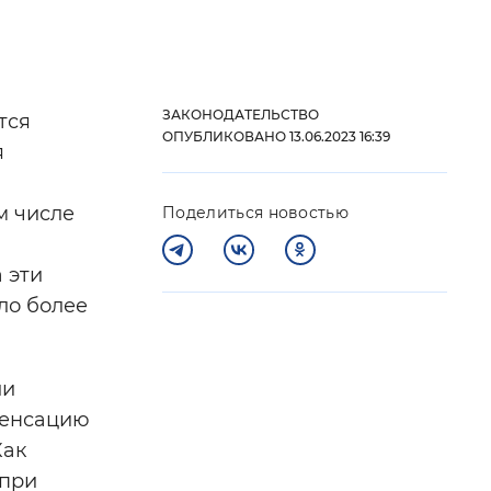
 фон
ЗАКОНОДАТЕЛЬСТВО
тся
ОПУБЛИКОВАНО 13.06.2023 16:39
я
м числе
Поделиться новостью
 эти
ло более
Закрыть
ли
пенсацию
Как
 при