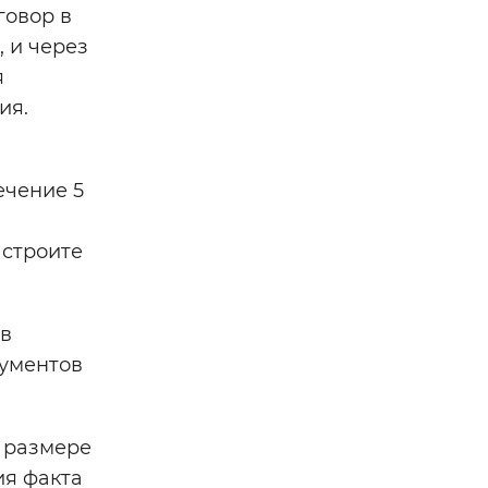
говор в
 и через
я
ия.
ечение 5
 строите
 в
кументов
в размере
ия факта