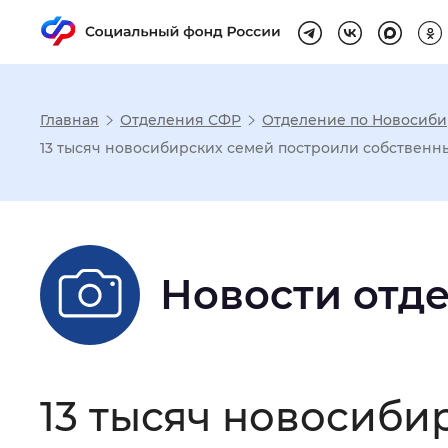
Главная
Отделения СФР
Отделение по Новосиби
Настройка реж
13 тысяч новосибирских семей построили собственн
Размер шрифта
:
Стандартный
Новости отд
Шрифт
:
Без засечек
С з
Интервал между буквами
:
Нор
13 тысяч новосиби