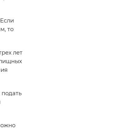
 Если
м, то
рех лет
илищных
ния
 подать
л
можно