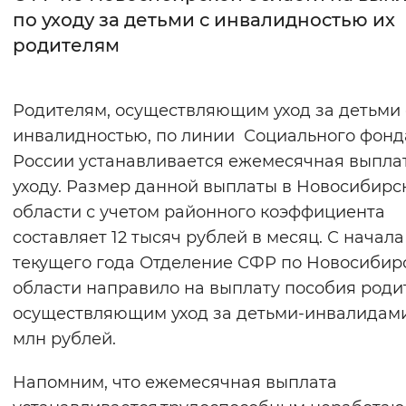
по уходу за детьми с инвалидностью их
Интервал между буквами
родителям
Нормальный
Увеличенный
Большо
Родителям, осуществляющим уход за детьми 
Цвет сайта
инвалидностью, по линии Социального фонд
Монохромный
Инверсивный монохромны
России устанавливается ежемесячная выпла
уходу. Размер данной выплаты в Новосибирс
Синий фон
области с учетом районного коэффициента
составляет 12 тысяч рублей в месяц. С начала
Изображения
текущего года Отделение СФР по Новосибир
Включены
Выключены
области направило на выплату пособия роди
осуществляющим уход за детьми-инвалидами
Звуковой ассистент
млн рублей.
Воспроизвести
Остановить
Повтори
Напомним, что ежемесячная выплата