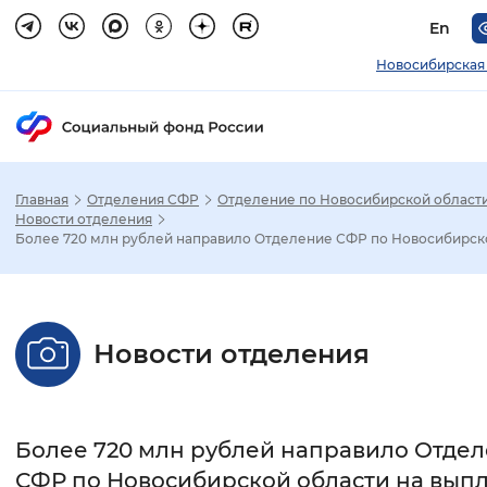
En
Новосибирская
Главная
Отделения СФР
Отделение по Новосибирской област
Зак
Новости отделения
Более 720 млн рублей направило Отделение СФР по Новосибирско
Настройка режима отображения
Размер шрифта
Новости отделения
Стандартный
Увеличенный
Крупны
Шрифт
Более 720 млн рублей направило Отде
Без засечек
С засечками
СФР по Новосибирской области на вып