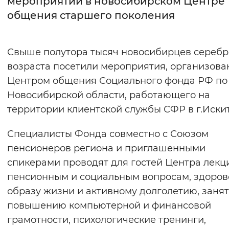
мероприятий в новосибирском Центре
общения старшего поколения
Интервал между буквами
Нормальный
Увеличенный
Большо
Свыше полутора тысяч новосибирцев серебр
возраста посетили мероприятия, организов
Цвет сайта
Центром общения Социального фонда РФ по
Монохромный
Инверсивный монохромны
Новосибирской области, работающего на
Синий фон
территории клиентской службы СФР в г.Иски
Специалисты Фонда совместно с Союзом
Изображения
пенсионеров региона и приглашенными
Включены
Выключены
спикерами проводят для гостей Центра лекц
пенсионным и социальным вопросам, здоро
Звуковой ассистент
образу жизни и активному долголетию, занят
Воспроизвести
Остановить
Повтори
повышению компьютерной и финансовой
грамотности, психологические тренинги,