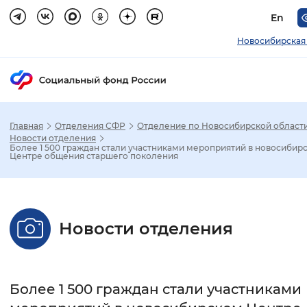
En
Новосибирская
Главная
Отделения СФР
Отделение по Новосибирской област
Зак
Новости отделения
Более 1 500 граждан стали участниками мероприятий в новосибир
Центре общения старшего поколения
Настройка режима отображения
Размер шрифта
Новости отделения
Стандартный
Увеличенный
Крупны
Шрифт
Более 1 500 граждан стали участниками
Без засечек
С засечками