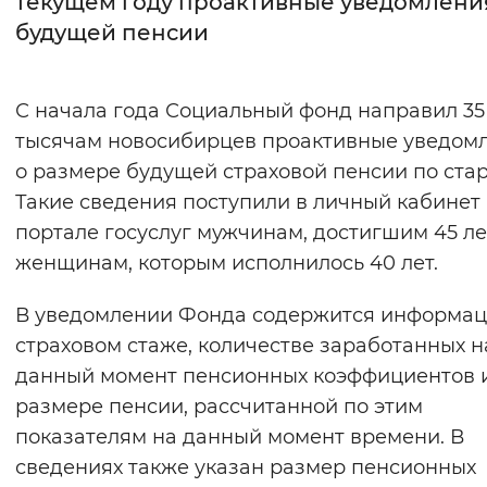
текущем году проактивные уведомлени
будущей пенсии
Интервал между буквами
Нормальный
Увеличенный
Большо
С начала года Социальный фонд направил 35
тысячам новосибирцев проактивные уведом
Цвет сайта
о размере будущей страховой пенсии по стар
Монохромный
Инверсивный монохромны
Такие сведения поступили в личный кабинет
Синий фон
портале госуслуг мужчинам, достигшим 45 лет
женщинам, которым исполнилось 40 лет.
Изображения
В уведомлении Фонда содержится информац
Включены
Выключены
страховом стаже, количестве заработанных н
данный момент пенсионных коэффициентов 
Звуковой ассистент
размере пенсии, рассчитанной по этим
Воспроизвести
Остановить
Повтори
показателям на данный момент времени. В
сведениях также указан размер пенсионных