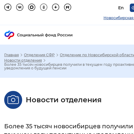
En
Новосибирская
Главная
Отделения СФР
Отделение по Новосибирской област
Зак
Новости отделения
Более 35 тысяч новосибирцев получили в текущем году проактив
уведомления о будущей пенсии
Настройка режима отображения
Размер шрифта
Новости отделения
Стандартный
Увеличенный
Крупны
Шрифт
Более 35 тысяч новосибирцев получили
Без засечек
С засечками