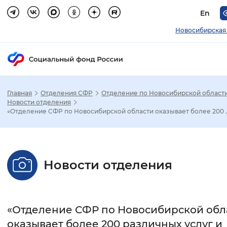
En
Новосибирская
Главная
Отделения СФР
Отделение по Новосибирской област
Зак
Новости отделения
«Отделение СФР по Новосибирской области оказывает более 200 ..
Настройка режима отображения
Размер шрифта
Новости отделения
Стандартный
Увеличенный
Крупны
Шрифт
«Отделение СФР по Новосибирской обл
Без засечек
С засечками
оказывает более 200 различных услуг и