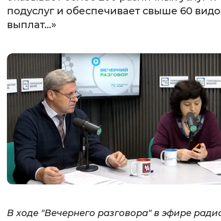
подуслуг и обеспечивает свыше 60 видо
Интервал между буквами
выплат…»
Нормальный
Увеличенный
Большо
Цвет сайта
Монохромный
Инверсивный монохромны
Синий фон
Изображения
Включены
Выключены
Звуковой ассистент
Воспроизвести
Остановить
Повтори
В ходе "Вечернего разговора" в эфире ради