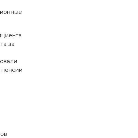
сионные
ициента
та за
довали
е пенсии
нов