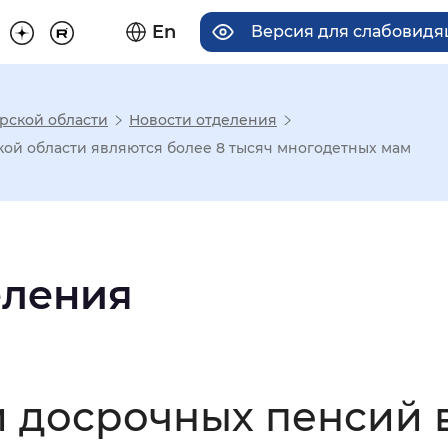
En
Версия для слабовид
рской области
Новости отделения
има отображения
ой области являются более 8 тысяч многодетных мам
Увеличенный
Крупный
еления
асечками
мальный
Увеличенный
Большо
 досрочных пенсий 