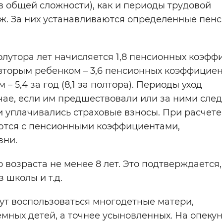
 в общей сложности), как и периоды трудовой
аж. За них устанавливаются определенные пен
олутора лет начисляется 1,8 пенсионных коэфф
за вторым ребенком – 3,6 пенсионных коэффициен
 – 5,4 за год (8,1 за полтора). Периоды уход
учае, если им предшествовали или за ними сле
и уплачивались страховые взносы. При расчет
ются с пенсионными коэффициентами,
зни.
 возраста не менее 8 лет. Это подтверждается,
 школы и т.д.
ут воспользоваться многодетные матери,
емных детей, а точнее усыновленных. На опеку