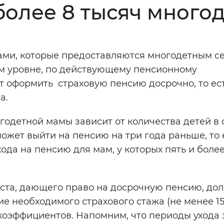
более 8 тысяч много
Инверсивный монохромный
Синий
ами, которые предоставляются многодетным с
Выключены
ом уровне, по действующему пенсионному
т оформить страховую пенсию досрочно, то ес
ести
Остановить
Повторить
а.
годетной мамы зависит от количества детей в 
ожет выйти на пенсию на три года раньше, то е
ыхода на пенсию для мам, у которых пять и боле
ста, дающего право на досрочную пенсию, до
е необходимого страхового стажа (не менее 15 
оэффициентов. Напомним, что периоды ухода 