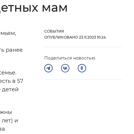
детных мам
 фон
СОБЫТИЯ
емьям,
ОПУБЛИКОВАНО 23.11.2023 10:24
ть ранее
Поделиться новостью
семье.
сть в 57
е детей
Закрыть
лжны
лет) и
за