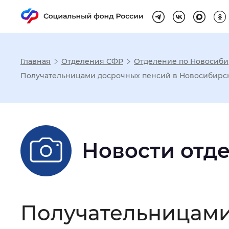
Главная
Отделения СФР
Отделение по Новосиби
Настройка реж
Получательницами досрочных пенсий в Новосибирск
Размер шрифта
:
Стандартный
Новости отд
Шрифт
:
Без засечек
С з
Интервал между буквами
:
Нор
Получательницами