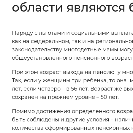
области являются 
Цвет сайта
:
Монохромный
Наряду с льготами и социальными выплат
Изображения
:
Включены
как на федеральном, так и на региональн
законодательству многодетные мамы могу
Звуковой ассистент
:
Воспроизв
общеустановленного пенсионного возраст
При этом возраст выхода на пенсию у мно
Так, если у женщины три ребенка, то она м
лет, если четверо – в 56 лет. Возраст же в
Вернуть стандартные настройки
сохранен на прежнем уровне – 50 лет.
Помимо достижения определенного возра
быть соблюдены и другие условия – наличи
количества сформированных пенсионных к