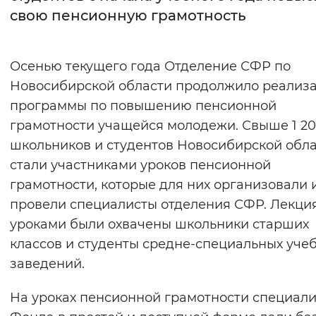
свою пенсионную грамотность
Интервал между буквами
Нормальный
Увеличенный
Большо
Осенью текущего года Отделение СФР по
Новосибирской области продолжило реализ
Цвет сайта
программы по повышению пенсионной
Монохромный
Инверсивный монохромны
грамотности учащейся молодежи. Свыше 1 2
школьников и студентов Новосибирской обл
Синий фон
стали участниками уроков пенсионной
грамотности, которые для них организовали 
Изображения
провели специалисты отделения СФР. Лекци
Включены
Выключены
уроками были охвачены школьники старших
классов и студенты средне-специальных уче
Звуковой ассистент
заведений.
Воспроизвести
Остановить
Повтори
На уроках пенсионной грамотности специал