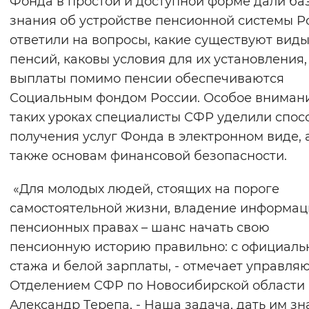
Фонда в простой и доступной форме дали ба
Вернуть стандартные настройки
знания об устройстве пенсионной системы Р
ответили на вопросы, какие существуют вид
пенсий, каковы условия для их установления,
выплаты помимо пенсии обеспечиваются
Социальным фондом России. Особое вниман
таких уроках специалисты СФР уделили спос
получения услуг Фонда в электронном виде, 
также основам финансовой безопасности.
«Для молодых людей, стоящих на пороге
самостоятельной жизни, владение информац
пенсионных правах – шанс начать свою
пенсионную историю правильно: с официаль
стажа и белой зарплаты, - отмечает управл
Отделением СФР по Новосибирской области
Александр Терепа, - Наша задача, дать им зн