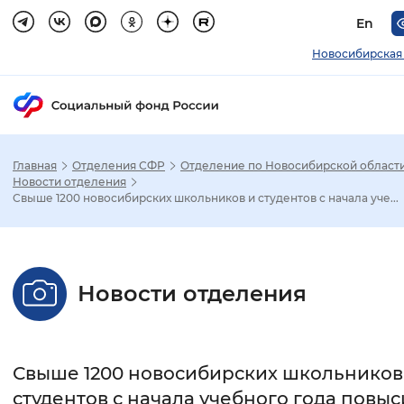
En
Новосибирская
Главная
Отделения СФР
Отделение по Новосибирской област
Зак
Новости отделения
Свыше 1200 новосибирских школьников и студентов с начала уче...
Настройка режима отображения
Размер шрифта
Новости отделения
Стандартный
Увеличенный
Крупны
Шрифт
Свыше 1200 новосибирских школьников
Без засечек
С засечками
студентов с начала учебного года повы