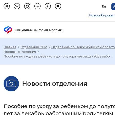
En
Новосибирская
Главная
Отделения СФР
Отделение по Новосибирской област
Зак
Новости отделения
Пособие по уходу за ребенком до полутора лет за декабрь рабо...
Настройка режима отображения
Размер шрифта
Новости отделения
Стандартный
Увеличенный
Крупны
Шрифт
Пособие по уходу за ребенком до полут
Без засечек
С засечками
лет за декабрь работающим родителям