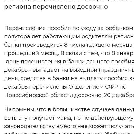
региона перечислено досрочно
Интервал между буквами
Нормальный
Увеличенный
Большо
Перечисление пособия по уходу за ребенком
полутора лет работающим родителям регион
Цвет сайта
банки производится 8 числа каждого месяца
Монохромный
Инверсивный монохромны
прошедший месяц. В связи с тем, что 8 январ
день перечисления в банки данного пособия
Синий фон
декабрь - выпадает на выходной (праздничн
день, средства в банки на выплату пособия з
Изображения
декабрь перечислены Отделением СФР по
Включены
Выключены
Новосибирской области досрочно, 20 декабря
Звуковой ассистент
Напомним, что в большинстве случаев данн
выплату получает мама, но по действующему
Воспроизвести
Остановить
Повтори
законодательству вместо нее может получать