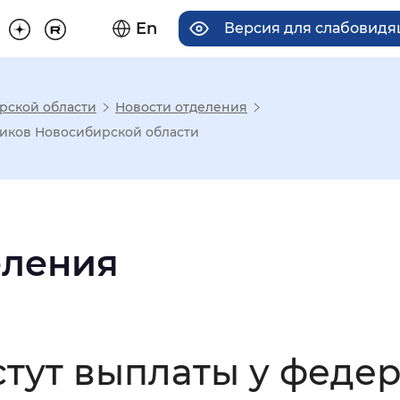
En
Версия для слабовид
рской области
Новости отделения
има отображения
ников Новосибирской области
Увеличенный
Крупный
еления
асечками
мальный
Увеличенный
Большо
стут выплаты у феде