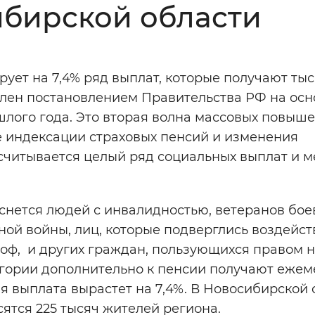
ибирской области
Инверсивный монохромный
Синий
ует на 7,4% ряд выплат, которые получают ты
Выключены
лен постановлением Правительства РФ на осн
шлого года. Это вторая волна массовых повыш
ести
Остановить
Повторить
е индексации страховых пенсий и изменения
считывается целый ряд социальных выплат и м
снется людей с инвалидностью, ветеранов бое
ной войны, лиц, которые подверглись воздейс
оф, и других граждан, пользующихся правом 
гории дополнительно к пенсии получают еже
я выплата вырастет на 7,4%. В Новосибирской 
ятся 225 тысяч жителей региона.