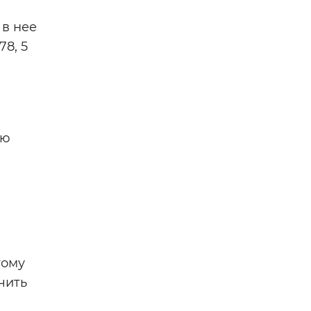
в нее
78, 5
ью
тому
чить