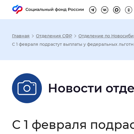
Главная
Отделения СФР
Отделение по Новосиби
Настройка реж
С 1 февраля подрастут выплаты у федеральных льгот
Размер шрифта
:
Стандартный
Новости отд
Шрифт
:
Без засечек
С з
Интервал между буквами
:
Нор
С 1 февраля подра