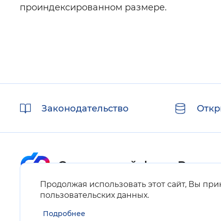
проиндексированном размере.
Полезные
Законодательство
Откр
ссылки
Продолжая использовать этот сайт, Вы пр
Карта сайта
пользовательских данных
.
Подробнее
Нашли ошибку на сайте?