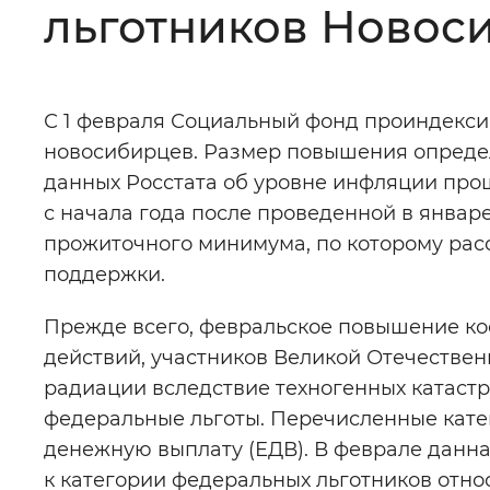
льготников Новос
Цвет сайта
:
Монохромный
С 1 февраля Социальный фонд проиндексир
Изображения
:
Включены
новосибирцев. Размер повышения опреде
данных Росстата об уровне инфляции про
Звуковой ассистент
:
Воспроизв
с начала года после проведенной в январ
прожиточного минимума, по которому рас
поддержки.
Прежде всего, февральское повышение ко
Вернуть стандартные настройки
действий, участников Великой Отечествен
радиации вследствие техногенных катастр
федеральные льготы. Перечисленные кате
денежную выплату (ЕДВ). В феврале данна
к категории федеральных льготников относ