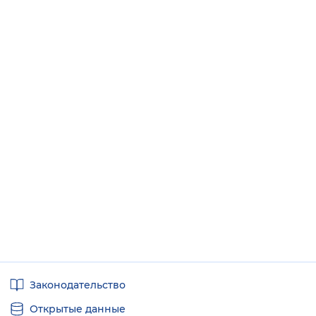
Полезные
Законодательство
ссылки
Открытые данные