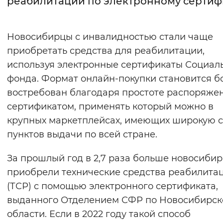
реабилитации по электронному сертиф
Интервал между буквами
Новосибирцы с инвалидностью стали чаще
Нормальный
Увеличенный
Большо
приобретать средства для реабилитации,
используя электронные сертификаты Социал
Цвет сайта
фонда. Формат онлайн-покупки становится б
Монохромный
Инверсивный монохромны
востребован благодаря простоте распоряже
Синий фон
сертификатом, применять который можно в
крупных маркетплейсах, имеющих широкую с
Изображения
пунктов выдачи по всей стране.
Включены
Выключены
За прошлый год в 2,7 раза больше новосиби
приобрели технические средства реабилита
Звуковой ассистент
(ТСР) с помощью электронного сертификата,
Воспроизвести
Остановить
Повтори
выданного Отделением СФР по Новосибирск
области. Если в 2022 году такой способ