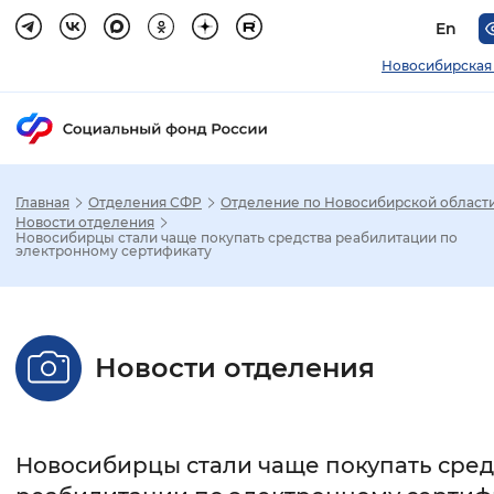
En
Новосибирская
Главная
Отделения СФР
Отделение по Новосибирской област
Зак
Новости отделения
Новосибирцы стали чаще покупать средства реабилитации по
электронному сертификату
Настройка режима отображения
Размер шрифта
Новости отделения
Стандартный
Увеличенный
Крупны
Шрифт
Новосибирцы стали чаще покупать сред
Без засечек
С засечками