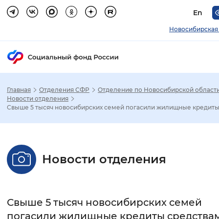
En
Новосибирская
Главная
Отделения СФР
Отделение по Новосибирской област
Зак
Новости отделения
Свыше 5 тысяч новосибирских семей погасили жилищные кредиты .
Настройка режима отображения
Размер шрифта
Новости отделения
Стандартный
Увеличенный
Крупны
Шрифт
Свыше 5 тысяч новосибирских семей
Без засечек
С засечками
погасили жилищные кредиты средства