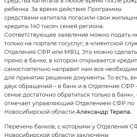
средства капитала в любое время после рож
Вернуть стандартные настройки
ребенка. За время действия Программы
средствами капитала погасили свои жилищн
кредиты 140 тысяч семей региона.
Соответствующее заявление можно подать н
только на портале госуслуг, в клиентской слу
Отделения СФР или МФЦ. Это можно сделать
прямо в банке, в котором открывается кредит
самостоятельно направит нам все необходи
для принятия решения документы. То есть, в
двух обращений – в банк и в Отделение СФР 
семье достаточно обратиться только в банк», 
отмечает управляющий Отделением СФР по
Новосибирской области
Александр Терепа.
Перечень банков, с которыми у Отделения С
Новосибирской области заключены