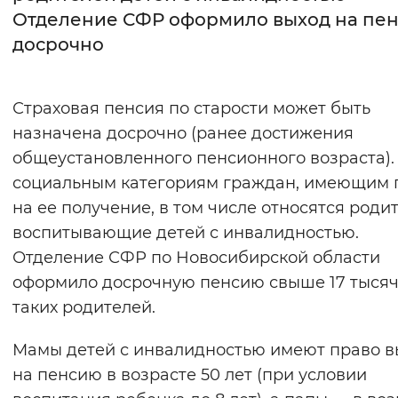
Отделение СФР оформило выход на пе
Интервал между буквами
досрочно
Нормальный
Увеличенный
Большо
Страховая пенсия по старости может быть
Цвет сайта
назначена досрочно (ранее достижения
Монохромный
Инверсивный монохромны
общеустановленного пенсионного возраста).
социальным категориям граждан, имеющим 
Синий фон
на ее получение, в том числе относятся родит
воспитывающие детей с инвалидностью.
Изображения
Отделение СФР по Новосибирской области
Включены
Выключены
оформило досрочную пенсию свыше 17 тыся
таких родителей.
Звуковой ассистент
Мамы детей с инвалидностью имеют право в
Воспроизвести
Остановить
Повтори
на пенсию в возрасте 50 лет (при условии