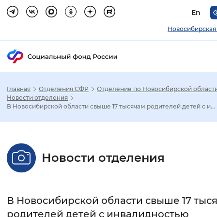
En
Новосибирская
Главная
Отделения СФР
Отделение по Новосибирской област
Зак
Новости отделения
В Новосибирской области свыше 17 тысячам родителей детей с и...
Настройка режима отображения
Размер шрифта
Новости отделения
Стандартный
Увеличенный
Крупны
Шрифт
В Новосибирской области свыше 17 тыс
Без засечек
С засечками
родителей детей с инвалидностью