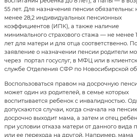
воспитания ребенка до 8 лет), а папы — в во
Вернуть стандартные настройки
55 лет. Для назначения пенсии обязательны: 
менее 28,2 индивидуальных пенсионных
коэффициентов (ИПК), а также наличие
минимального страхового стажа — не менее 1
лет для матери и для отца соответственно. П
заявление о назначении пенсии родители мо
через портал госуслуг, в МФЦ или в клиентс
службе Отделения СФР по Новосибирской об
Воспользоваться правом на досрочную пенс
может один из родителей, в семье которых
воспитывается ребенок с инвалидностью. Од
допускаются случаи, когда сначала на пенси
досрочно выходит мама, а затем и отец ребён
при условии отказа матери от данного вида 
или ее перехода на другой. Например, мама