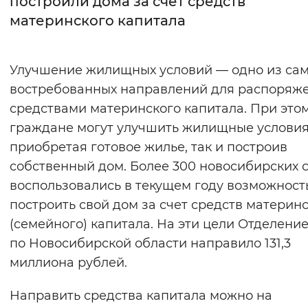
построили дома за счет средств
материнского капитала
Интервал между буквами
Нормальный
Увеличенный
Большо
Улучшение жилищных условий — одно из са
востребованных направлений для распоряж
Цвет сайта
средствами материнского капитала. При это
Монохромный
Инверсивный монохромны
граждане могут улучшить жилищные условия,
Синий фон
приобретая готовое жилье, так и построив
собственный дом. Более 300 новосибирских 
Изображения
воспользовались в текущем году возможнос
построить свой дом за счет средств материн
Включены
Выключены
(семейного) капитала. На эти цели Отделени
по Новосибирской области направило 131,3
Звуковой ассистент
миллиона рублей.
Воспроизвести
Остановить
Повтори
Направить средства капитала можно на