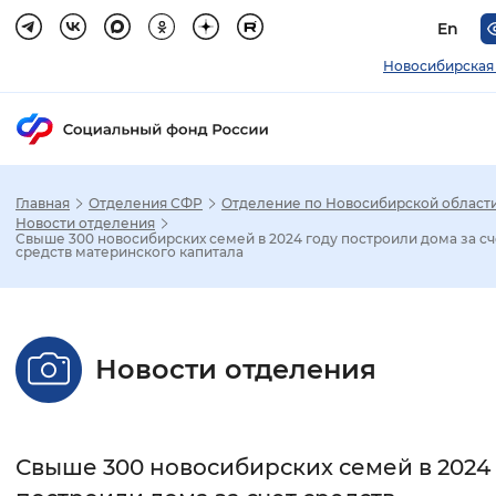
En
Новосибирская
Главная
Отделения СФР
Отделение по Новосибирской област
Зак
Новости отделения
Свыше 300 новосибирских семей в 2024 году построили дома за сч
средств материнского капитала
Настройка режима отображения
Размер шрифта
Новости отделения
Стандартный
Увеличенный
Крупны
Шрифт
Свыше 300 новосибирских семей в 2024
Без засечек
С засечками