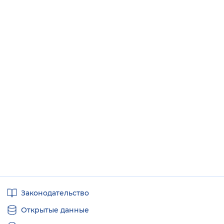
Полезные
Законодательство
ссылки
Открытые данные