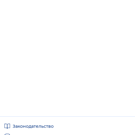
Полезные
Законодательство
ссылки