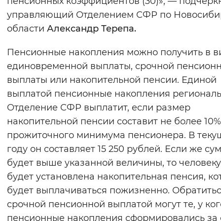
пенсионных коэффициентов (30)», — подчерк
Вернуть стандартные настройки
управляющий Отделением СФР по Новосиби
области
Александр Терепа.
Пенсионные накопления можно получить в в
единовременной выплаты, срочной пенсион
выплаты или накопительной пенсии. Единой
выплатой пенсионные накопления регионал
Отделение СФР выплатит, если размер
накопительной пенсии составит не более 10%
прожиточного минимума пенсионера. В тек
году он составляет 15 250 рублей. Если же су
будет выше указанной величины, то человеку
будет установлена накопительная пенсия, ко
будет выплачиваться пожизненно. Обратитьс
срочной пенсионной выплатой могут те, у ког
пенсионные накопления сформировались за 