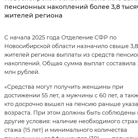
пенсионных накоплений более 3,8 тыся
Интервал между буквами
жителей региона
Нормальный
Увеличенный
Большо
С начала 2025 года Отделение СФР по
Цвет сайта
Новосибирской области назначило свыше 3,8
Монохромный
Инверсивный монохромны
жителей региона выплаты из средств пенси
накоплений. Общая сумма выплат составила 
Синий фон
млн рублей.
Изображения
«Средства могут получить женщины при
Включены
Выключены
достижении 55 лет, а мужчины с 60 лет, а такж
кто досрочно вышел на пенсию раньше указ
Звуковой ассистент
возраста. При этом должны быть соблюдены 
другие условия: наличие необходимого страх
Воспроизвести
Остановить
Повтори
стажа (15 лет) и минимального количества