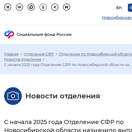
En
Новосибирская
Главная
Отделения СФР
Отделение по Новосибирской област
Зак
Новости отделения
С начала 2025 года Отделение СФР по Новосибирской области на...
Настройка режима отображения
Размер шрифта
Новости отделения
Стандартный
Увеличенный
Крупны
Шрифт
С начала 2025 года Отделение СФР по
Без засечек
С засечками
Новосибирской области назначило вып