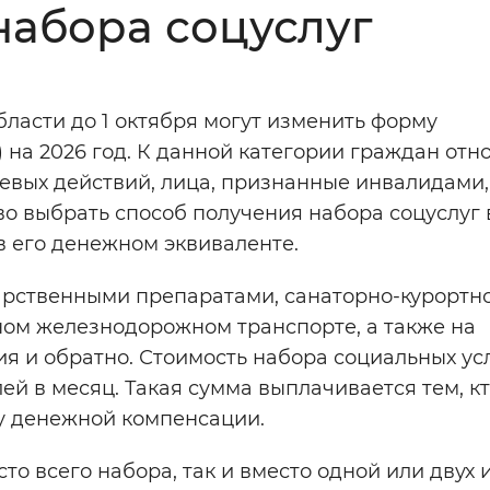
набора соцуслуг
Инверсивный монохромный
Синий
ласти до 1 октября могут изменить форму
Выключены
 на 2026 год. К данной категории граждан отн
евых действий, лица, признанные инвалидами,
ести
Остановить
Повторить
о выбрать способ получения набора соцуслуг 
в его денежном эквиваленте.
карственными препаратами, санаторно-курортн
ном железнодорожном транспорте, а также на
 и обратно. Стоимость набора социальных усл
лей в месяц. Такая сумма выплачивается тем, к
зу денежной компенсации.
 всего набора, так и вместо одной или двух и