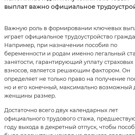
выплат важно официальное трудоустро
Интервал между буквами
Нормальный
Увеличенный
Большо
Важную роль в формировании ключевых вып
играет официальное трудоустройство гражда
Цвет сайта
Например, при назначении пособия по
Монохромный
Инверсивный монохромны
беременности и родам именно легальный ст
занятости, гарантирующий уплату страховых
Синий фон
взносов, является решающим фактором. Он
определяет не только право на получение по
Изображения
но и его конечный, максимально возможный 
Включены
Выключены
женщины размер.
Звуковой ассистент
Достаточно всего двух календарных лет
официального трудового стажа, предшеству
Воспроизвести
Остановить
Повтори
году выхода в декретный отпуск, чтобы посо