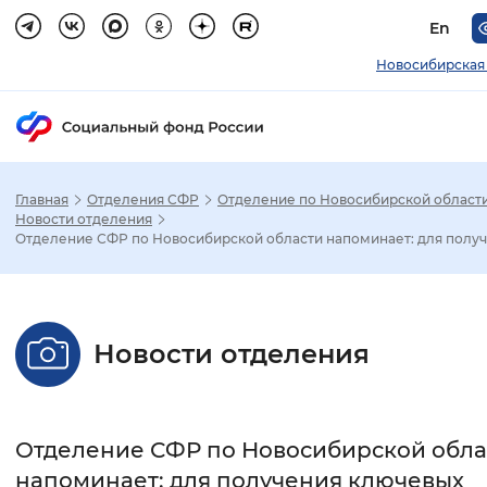
En
Новосибирская
Главная
Отделения СФР
Отделение по Новосибирской област
Зак
Новости отделения
Отделение СФР по Новосибирской области напоминает: для получ.
Настройка режима отображения
Размер шрифта
Новости отделения
Стандартный
Увеличенный
Крупны
Шрифт
Отделение СФР по Новосибирской обла
Без засечек
С засечками
напоминает: для получения ключевых