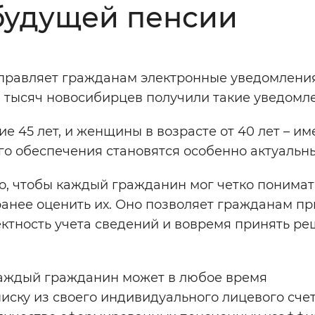
будущей пенсии
Инверсивный монохромный
Синий
аправляет гражданам электронные уведомления
Выключены
0 тысяч новосибирцев получили такие уведомл
45 лет, и женщины в возрасте от 40 лет – им
ести
Остановить
Повторить
го обеспечения становятся особенно актуальн
 чтобы каждый гражданин мог четко понимать
анее оценить их. Оно позволяет гражданам пр
ктность учета сведений и вовремя принять ре
.
аждый гражданин может в любое время
иску из своего индивидуального лицевого счет