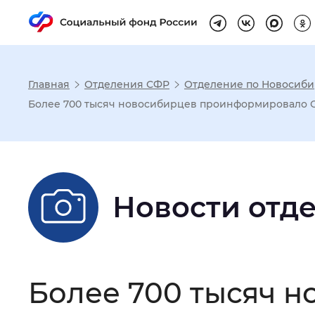
Главная
Отделения СФР
Отделение по Новосиби
Настройка реж
Более 700 тысяч новосибирцев проинформировало 
Размер шрифта
:
Стандартный
Новости отд
Шрифт
:
Без засечек
С з
Интервал между буквами
:
Нор
Более 700 тысяч 