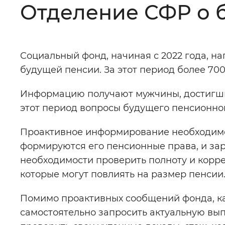
Отделение СФР о 
Цвет сайта
:
Монохромный
Социальный фонд, начиная с 2022 года, н
Изображения
:
Включены
будущей пенсии. За этот период более 70
Информацию получают мужчины, достигшие 
Звуковой ассистент
:
Воспроизв
этот период вопросы будущего пенсионно
Проактивное информирование необходимо,
формируются его пенсионные права, и зар
Вернуть стандартные настройки
необходимости проверить полноту и корре
которые могут повлиять на размер пенсии
Помимо проактивных сообщений фонда, к
самостоятельно запросить актуальную вып