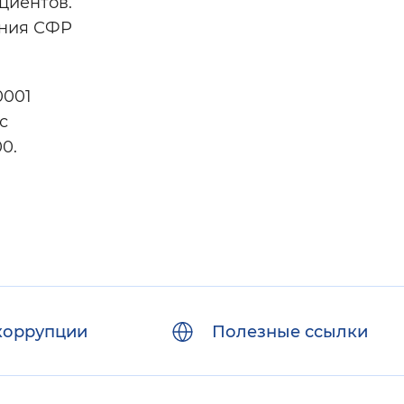
циентов.
ения СФР
0001
с
0.
коррупции
Полезные ссылки