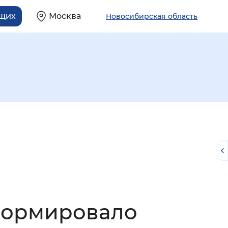
ящих
Москва
Новосибирская область
й
формировало