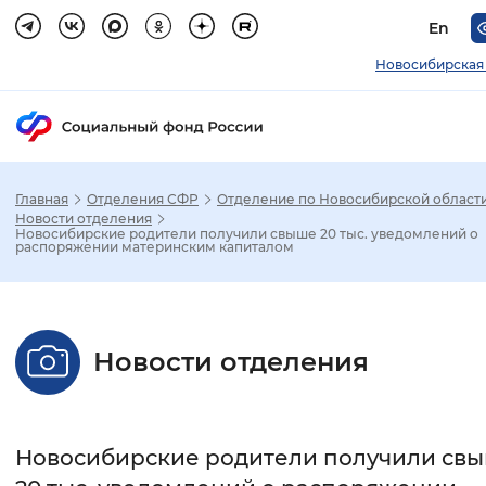
En
Новосибирская
Главная
Отделения СФР
Отделение по Новосибирской област
Зак
Новости отделения
Новосибирские родители получили свыше 20 тыс. уведомлений о
распоряжении материнским капиталом
Настройка режима отображения
Размер шрифта
Новости отделения
Стандартный
Увеличенный
Крупны
Шрифт
Новосибирские родители получили св
Без засечек
С засечками