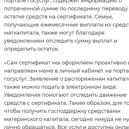
портале госуслуг, содержит информацию о
Вернуть стандартные настройки
потраченной сумме по последнему переводу 
остатке средств на сертификате. Семьи,
получающие ежемесячные выплаты из средс
маткапитала, также могут благодаря
уведомлениям отследить сумму выплат и
определить остаток.
«Сам сертификат мы оформляем проактивно 
направляем маме в личный кабинет на порт
госуслуг. Заявление о распоряжении капита
также можно подать в электронном виде.
Уведомления помогают отследить движение
средств с сертификата. Таким образом, для то
чтобы получить господдержку средствами
материнского капитала, сегодня никуда не н
лично обращаться. Все услуги доступны онла