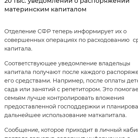
20 тыс. уведомлений о распоряжении
материнским капиталом
Интервал между буквами
Нормальный
Увеличенный
Большо
Отделение СФР теперь информирует их о
совершенных операциях по расходованию с
Цвет сайта
капитала.
Монохромный
Инверсивный монохромны
Соответствующее уведомление владельцы
Синий фон
капитала получают после каждого распоряж
его средствами. Например, после оплаты дет
Изображения
сада или занятий с репетитором. Это помога
Включены
Выключены
семьям лучше контролировать вложения
предоставленной господдержки и планирова
Звуковой ассистент
дальнейшее использование маткапитала.
Воспроизвести
Остановить
Повтори
Сообщение, которое приходит в личный каби