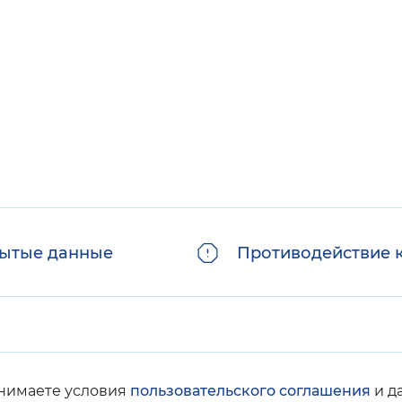
Инверсивный монохромный
Синий
Выключены
ести
Остановить
Повторить
ытые данные
Противодействие 
инимаете условия
пользовательского соглашения
и д