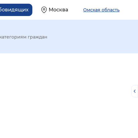
абовидящих
Москва
Омская область
категориям граждан
й