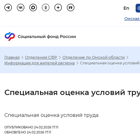
En
Омская
Главная
Отделения СФР
Отделение по Омской области
Зак
Информация для жителей региона
Специальная оценка условий
Настройка режима отображения
Специальная оценка условий тр
Размер шрифта
Стандартный
Увеличенный
Крупны
Специальная оценка условий труда
Шрифт
ОПУБЛИКОВАНО 24.02.2026 17:11
ОБНОВЛЕНО 24.02.2026 17:11
Без засечек
С засечками