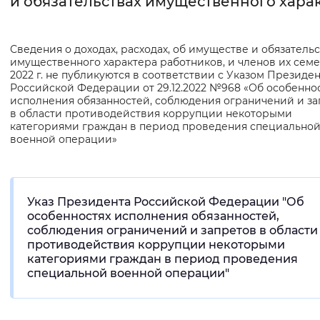
и обязательствах имущественного хара
Интервал между буквами
Сведения о доходах, расходах, об имуществе и обязательс
Нормальный
Увеличенный
Большо
имущественного характера работников, и членов их семе
2022 г. не публикуются в соответствии с Указом Президе
Российской Федерации от 29.12.2022 №968 «Об особенно
Цвет сайта
исполнения обязанностей, соблюдения ограничений и за
в области противодействия коррупции некоторыми
Монохромный
Инверсивный монохромны
категориями граждан в период проведения специально
военной операции»
Синий фон
Изображения
Указ Президента Российской Федерации "Об
особенностях исполнения обязанностей,
Включены
Выключены
соблюдения ограничений и запретов в области
противодействия коррупции некоторыми
Звуковой ассистент
категориями граждан в период проведения
специальной военной операции"
Воспроизвести
Остановить
Повтори