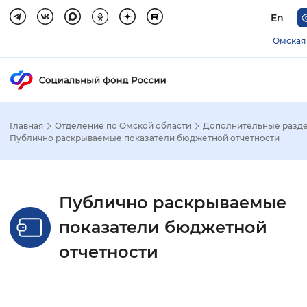
En
Омская
Главная
Отделение по Омской области
Дополнительные разд
Зак
Публично раскрываемые показатели бюджетной отчетности
Настройка режима отображения
Публично раскрываемые
Размер шрифта
показатели бюджетной
Стандартный
Увеличенный
Крупны
отчетности
Шрифт
Без засечек
С засечками