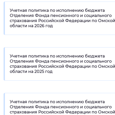
Интервал между буквами
Учетная политика по исполнению бюджета
Отделения Фонда пенсионного и социального
Нормальный
Увеличенный
Большо
страхования Российской Федерации по Омско
области на 2026 год
Цвет сайта
Монохромный
Инверсивный монохромны
Синий фон
Учетная политика по исполнению бюджета
Отделения Фонда пенсионного и социального
страхования Российской Федерации по Омско
Изображения
области на 2025 год
Включены
Выключены
Звуковой ассистент
Воспроизвести
Остановить
Повтори
Учетная политика по исполнению бюджета
Отделения Фонда пенсионного и социального
страхования Российской Федерации по Омско