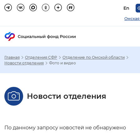
En
Омская
Главная
Отделения СФР
Отделение по Омской области
Зак
Новости отделения
Фото и видео
Настройка режима отображения
Новости отделения
Размер шрифта
Стандартный
Увеличенный
Крупны
Шрифт
По данному запросу новостей не обнаружено
Без засечек
С засечками