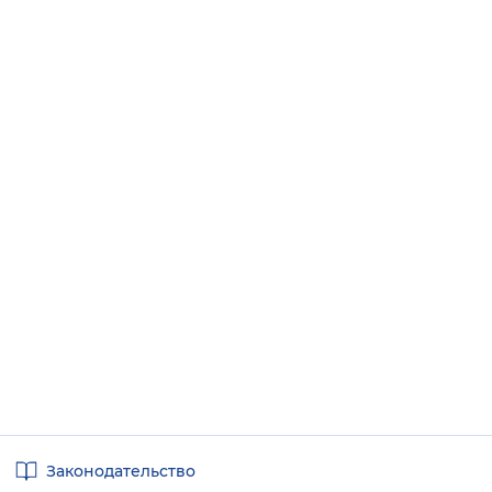
Полезные
Законодательство
ссылки