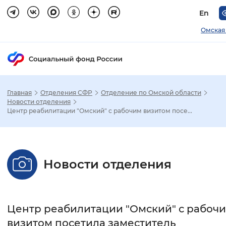
En
Омская
Главная
Отделения СФР
Отделение по Омской области
Зак
Новости отделения
Центр реабилитации "Омский" с рабочим визитом посе...
Настройка режима отображения
Размер шрифта
Новости отделения
Стандартный
Увеличенный
Крупны
Шрифт
Центр реабилитации "Омский" с рабоч
Без засечек
С засечками
визитом посетила заместитель