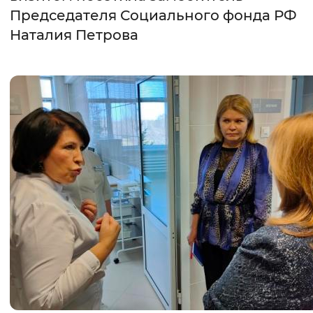
Председателя Социального фонда РФ
Интервал между буквами
Наталия Петрова
Нормальный
Увеличенный
Большо
Цвет сайта
Монохромный
Инверсивный монохромны
Синий фон
Изображения
Включены
Выключены
Звуковой ассистент
Воспроизвести
Остановить
Повтори