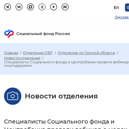
En
Омская
Главная
Отделения СФР
Отделение по Омской области
Зак
Новости отделения
Специалисты Социального фонда и Центробанка провели вебинар
соцподдержки
Настройка режима отображения
Размер шрифта
Новости отделения
Стандартный
Увеличенный
Крупны
Шрифт
Специалисты Социального фонда и
Без засечек
С засечками