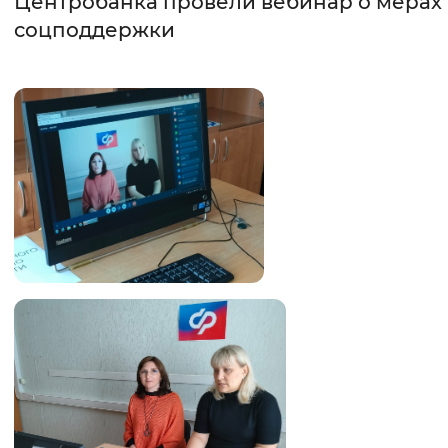
Центробанка провели вебинар о мерах
соцподдержки
Интервал между буквами
Нормальный
Увеличенный
Большо
Цвет сайта
Монохромный
Инверсивный монохромны
Синий фон
Изображения
Включены
Выключены
Звуковой ассистент
Воспроизвести
Остановить
Повтори