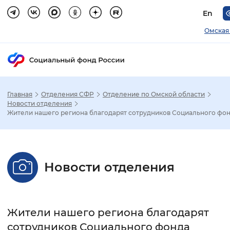
En
Омская
Главная
Отделения СФР
Отделение по Омской области
Зак
Новости отделения
Жители нашего региона благодарят сотрудников Социального фо
Настройка режима отображения
Размер шрифта
Новости отделения
Стандартный
Увеличенный
Крупны
Шрифт
Жители нашего региона благодарят
Без засечек
С засечками
сотрудников Социального фонда