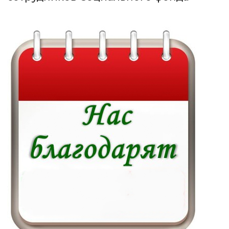
Интервал между буквами
Нормальный
Увеличенный
Большо
Цвет сайта
Монохромный
Инверсивный монохромны
Синий фон
Изображения
Включены
Выключены
Звуковой ассистент
Воспроизвести
Остановить
Повтори