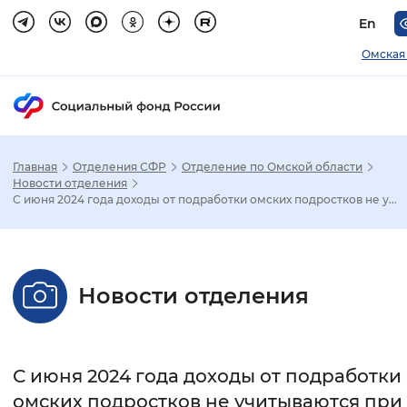
En
Омская
Главная
Отделения СФР
Отделение по Омской области
Зак
Новости отделения
С июня 2024 года доходы от подработки омских подростков не у...
Настройка режима отображения
Размер шрифта
Новости отделения
Стандартный
Увеличенный
Крупны
Шрифт
С июня 2024 года доходы от подработки
Без засечек
С засечками
омских подростков не учитываются при