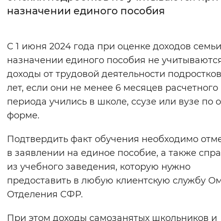
назначении единого пособия
Интервал между буквами
Нормальный
Увеличенный
Большо
С 1 июня 2024 года при оценке доходов семь
назначении единого пособия не учитываютс
Цвет сайта
доходы от трудовой деятельности подростков
Монохромный
Инверсивный монохромны
лет, если они не менее 6 месяцев расчетного
периода учились в школе, ссузе или вузе по 
Синий фон
форме.
Изображения
Подтвердить факт обучения необходимо отм
Включены
Выключены
в заявлении на единое пособие, а также спр
из учебного заведения, которую нужно
Звуковой ассистент
предоставить в любую клиентскую службу О
Отделения СФР.
Воспроизвести
Остановить
Повтори
При этом доходы самозанятых школьников и